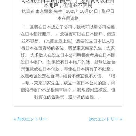
司名義在日本銀行開戶。」 您確實可以在日
本開戶，但這並不容易
執筆者
東京頭家 先生
|
2023年10月04日
|
取得日
本在留資格
「一旦我在日本成立了公司，我就可以用公司名義
在日本銀行開戶。」 您確實可以在日本開戶，但這
並不容易。 (此篇文章上集) 想要設立日本法人取
得日本在留資格的各位，我是東京頭家先生，大家
好。 大多數人在設立日本公司時都會考慮在日本開
設日本帳戶。 如果沒有日本帳戶的話，就無法從台
灣匯款或在日本付款，即使在日本購買了不動產，
收租帳號設定在台灣手續費不便宜也不方便。 「喂
～喂～東京頭家先生，成立一家日本公司的話，開
個銀行帳戶不是很簡單嗎？」 我常聽到這樣說。但
我實在的告訴您，這非常的困難。...
« 前のエントリー
次のエントリー »